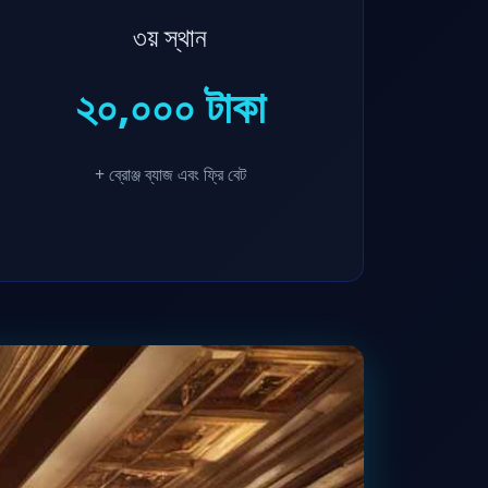
৩য় স্থান
২০,০০০ টাকা
+ ব্রোঞ্জ ব্যাজ এবং ফ্রি বেট