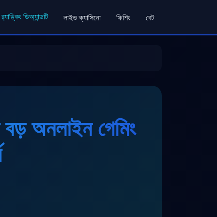
র‍্যাঙ্কিং ডিঅ্যান্ডটি
লাইভ ক্যাসিনো
ফিশিং
বেট
়ে বড় অনলাইন গেমিং
ম