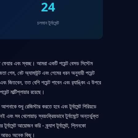
24
চলমান টুর্নামেন্ট
 ফেয়ার এবং স্বচ্ছ। আমরা একটি পয়েন্ট বেসড সিস্টেম
তা গেম, বেট অ্যামাউন্ট এবং গেমের ধরন অনুযায়ী পয়েন্ট
ং জিতবেন, তত বেশি পয়েন্ট পাবেন এবং র‍্যাঙ্কিং এ উপরে
ন্ট মাল্টিপ্লায়ার রয়েছে।
আপনাকে শুধু রেজিস্টার করতে হবে এবং টুর্নামেন্ট পিরিয়ডে
বং সব খেলোয়াড় স্বয়ংক্রিয়ভাবে টুর্নামেন্টে অন্তর্ভুক্ত
নামেন্ট আয়োজন করি - ক্র্যাশ টুর্নামেন্ট, প্লিনকো
 এবং আরও অনেক কিছু।