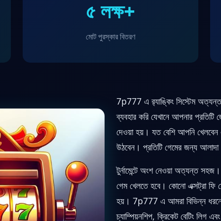
৫ লক্ষ+
মোট পুরস্কার বিতরণ
7p777 এ র‍্যাঙ্কিং সিস্টেম অত্যন্ত
ব্যবহার করি যেখানে আপনার প্রতিটি জে
দেওয়া হয়। যত বেশি আপনি খেলবেন এব
উঠবেন। প্রতিটি গেমের জন্য আলাদা পয়ে
টুর্নামেন্টে অংশ নেওয়া অত্যন্ত সহজ। 
গেম খেলতে হবে। কোনো এক্সট্রা ফি নেই এ
হয়। 7p777 এ আমরা বিভিন্ন ধরনের টুর্
চ্যাম্পিয়নশিপ, ক্রিকেট বেটিং লিগ