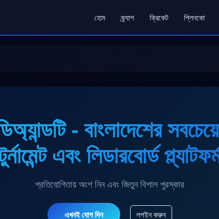
হোম
ক্র্যাশ
ক্রিকেট
প্লিনকো
িঅ্যান্ডটি - বাংলাদেশের সবচেয
টুর্নামেন্ট এবং লিডারবোর্ড প্ল্যাটফর্
প্রতিযোগিতায় অংশ নিন এবং জিতুন বিশাল পুরস্কার
এখনই যোগ দিন
লগইন করুন