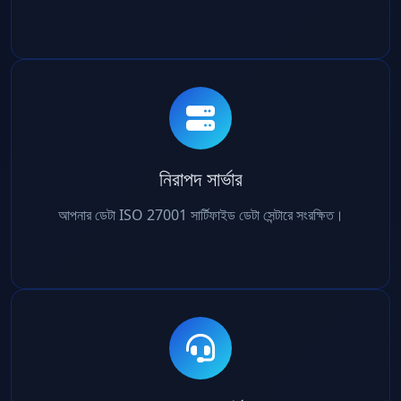
নিরাপদ সার্ভার
আপনার ডেটা ISO 27001 সার্টিফাইড ডেটা সেন্টারে সংরক্ষিত।