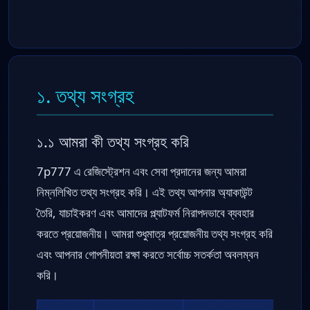
১. তথ্য সংগ্রহ
১.১ আমরা কী তথ্য সংগ্রহ করি
7p777 এ রেজিস্ট্রেশন এবং সেবা প্রদানের জন্য আমরা
নিম্নলিখিত তথ্য সংগ্রহ করি। এই তথ্য আপনার অ্যাকাউন্ট
তৈরি, যাচাইকরণ এবং আমাদের প্ল্যাটফর্ম নিরাপদভাবে ব্যবহার
করতে প্রয়োজনীয়। আমরা শুধুমাত্র প্রয়োজনীয় তথ্য সংগ্রহ করি
এবং আপনার গোপনীয়তা রক্ষা করতে সর্বোচ্চ সতর্কতা অবলম্বন
করি।