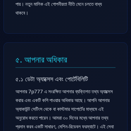
পায়। নতুন মালিক এই গোপনীয়তা নীতি মেনে চলতে বাধ্য
থাকবে।
৫. আপনার অধিকার
৫.১ ডেটা অ্যাক্সেস এবং পোর্টেবিলিটি
আপনার 7p777 এ সংরক্ষিত আপনার ব্যক্তিগত তথ্য অ্যাক্সেস
করার এবং একটি কপি পাওয়ার অধিকার আছে। আপনি আপনার
অ্যাকাউন্ট সেটিংস থেকে বা কাস্টমার সাপোর্টের মাধ্যমে এই
অনুরোধ করতে পারেন। আমরা ৩০ দিনের মধ্যে আপনার তথ্য
প্রদান করব একটি সাধারণ, মেশিন-রিডেবল ফরম্যাটে। এই সেবা