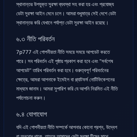
স্থানান্তর উপযুক্ত সুরক্ষা ব্যবস্থা সহ করা হয় এবং প্রযোজ্য
ডেটা সুরক্ষা আইন মেনে চলে। আমরা শুধুমাত্র সেই দেশে ডেটা
স্থানান্তর করি যেখানে পর্যাপ্ত ডেটা সুরক্ষা আইন রয়েছে।
৬.৩ নীতি পরিবর্তন
7p777 এই গোপনীয়তা নীতি সময়ে সময়ে আপডেট করতে
পারে। সব পরিবর্তন এই পৃষ্ঠায় প্রকাশ করা হবে এবং "সর্বশেষ
আপডেট" তারিখ পরিবর্তন করা হবে। গুরুত্বপূর্ণ পরিবর্তনের
ক্ষেত্রে, আমরা আপনাকে ইমেইল বা প্ল্যাটফর্ম নোটিফিকেশনের
মাধ্যমে জানাব। আমরা সুপারিশ করি যে আপনি নিয়মিত এই নীতি
পর্যালোচনা করুন।
৬.৪ যোগাযোগ
যদি এই গোপনীয়তা নীতি সম্পর্কে আপনার কোনো প্রশ্ন, উদ্বেগ
বা অনুরোধ থাকে, তাহলে আমাদের ডেটা সুরক্ষা টিমের সাথে