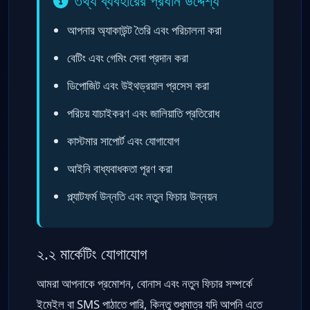
তথ্য ব্যবহারের প্রধান উদ্দেশ্য
আপনার অ্যাকাউন্ট তৈরি এবং পরিচালনা করা
বেটিং এবং গেমিং সেবা প্রদান করা
ডিপোজিট এবং উইথড্রয়াল প্রসেস করা
পরিচয় যাচাইকরণ এবং জালিয়াতি প্রতিরোধ
কাস্টমার সাপোর্ট এবং যোগাযোগ
আইনি বাধ্যবাধকতা পূরণ করা
প্ল্যাটফর্ম উন্নতি এবং নতুন ফিচার উন্নয়ন
২.২ মার্কেটিং যোগাযোগ
আমরা আপনাকে প্রমোশন, বোনাস এবং নতুন ফিচার সম্পর্কে
ইমেইল বা SMS পাঠাতে পারি, কিন্তু শুধুমাত্র যদি আপনি এতে