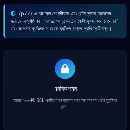
7p777 এ আপনার গোপনীয়তা এবং ডেটা সুরক্ষা আমাদের
সর্বোচ্চ অগ্রাধিকার। আমরা আন্তর্জাতিক ডেটা সুরক্ষা মান মেনে চলি
এবং আপনার ব্যক্তিগত তথ্য সুরক্ষিত রাখতে প্রতিশ্রুতিবদ্ধ।
এনক্রিপশন
আমরা ২৫৬-বিট SSL এনক্রিপশন ব্যবহার করে আপনার সব ডেটা সুরক্ষিত
রাখি।