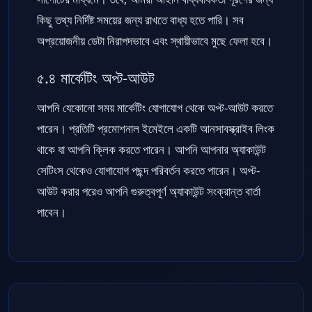
কিছু তথ্য নির্দিষ্ট সময়ের জন্য রাখতে বাধ্য হতে পারি। সব
অপ্রয়োজনীয় ডেটা নিরাপদভাবে এবং স্থায়ীভাবে মুছে ফেলা হবে।
৫.৪ মার্কেটিং অপ্ট-আউট
আপনি যেকোনো সময় মার্কেটিং যোগাযোগ থেকে অপ্ট-আউট করতে
পারেন। প্রতিটি প্রমোশনাল ইমেইলে একটি আনসাবস্ক্রাইব লিংক
থাকে যা আপনি ক্লিক করতে পারেন। আপনি আপনার অ্যাকাউন্ট
সেটিংস থেকেও যোগাযোগ পছন্দ পরিবর্তন করতে পারেন। অপ্ট-
আউট করার পরেও আপনি গুরুত্বপূর্ণ অ্যাকাউন্ট সংক্রান্ত বার্তা
পাবেন।