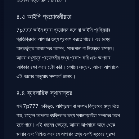
৪.৩ আইনি প্রয়োজনীয়তা
7p777 আইন দ্বারা প্রয়োজন হলে বা আইনি প্রক্রিয়ার
প্রতিক্রিয়ায় আপনার তথ্য প্রকাশ করতে পারে। এর মধ্যে
অন্তর্ভুক্ত আদালতের আদেশ, সাবপোনা বা নিয়ন্ত্রক তদন্ত।
আমরা শুধুমাত্র প্রয়োজনীয় তথ্য প্রকাশ করি এবং আপনার
অধিকার রক্ষা করার চেষ্টা করি। যেখানে সম্ভব, আমরা আপনাকে
এই ধরনের অনুরোধ সম্পর্কে জানাব।
৪.৪ ব্যবসায়িক স্থানান্তর
যদি 7p777 একীভূত, অধিগ্রহণ বা সম্পদ বিক্রয়ের মধ্য দিয়ে
যায়, তাহলে আপনার ব্যক্তিগত তথ্য স্থানান্তরিত সম্পদের অংশ
হতে পারে। এই ধরনের ক্ষেত্রে, আমরা আপনাকে আগে থেকে
জানাব এবং নিশ্চিত করব যে আপনার তথ্য একই স্তরের সুরক্ষা