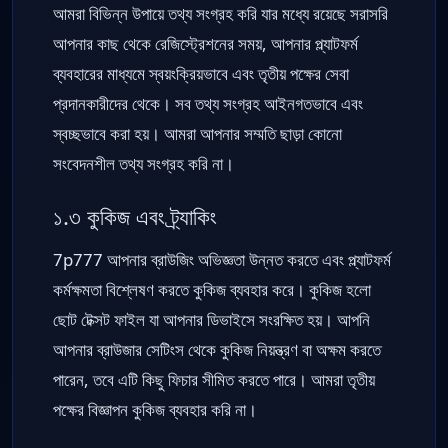
আমরা বিভিন্ন উপায়ে তথ্য সংগ্রহ করি যার মধ্যে রয়েছে সরাসরি
আপনার কাছ থেকে রেজিস্ট্রেশনের সময়, আপনার প্ল্যাটফর্ম
ব্যবহারের মাধ্যমে স্বয়ংক্রিয়ভাবে এবং তৃতীয় পক্ষের সেবা
প্রদানকারীদের থেকে। সব তথ্য সংগ্রহ আইনগতভাবে এবং
স্বচ্ছভাবে করা হয়। আমরা আপনার সম্মতি ছাড়া কোনো
সংবেদনশীল তথ্য সংগ্রহ করি না।
১.৩ কুকিজ এবং ট্র্যাকিং
7p777 আপনার ব্রাউজিং অভিজ্ঞতা উন্নত করতে এবং প্ল্যাটফর্ম
কর্মক্ষমতা বিশ্লেষণ করতে কুকিজ ব্যবহার করে। কুকিজ হলো
ছোট টেক্সট ফাইল যা আপনার ডিভাইসে সংরক্ষিত হয়। আপনি
আপনার ব্রাউজার সেটিংস থেকে কুকিজ নিয়ন্ত্রণ বা অক্ষম করতে
পারেন, তবে এটি কিছু ফিচার সীমিত করতে পারে। আমরা তৃতীয়
পক্ষের বিজ্ঞাপন কুকিজ ব্যবহার করি না।