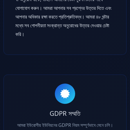
যোগাযোগ করুন। আমরা আপনার সব প্রশ্নের উত্তর দিতে এবং
আপনার অধিকার রক্ষা করতে প্রতিশ্রুতিবদ্ধ। আমরা ৪৮ ঘন্টার
মধ্যে সব গোপনীয়তা সংক্রান্ত অনুরোধের উত্তর দেওয়ার চেষ্টা
করি।
GDPR সম্মতি
আমরা ইউরোপীয় ইউনিয়নের GDPR নিয়ম সম্পূর্ণভাবে মেনে চলি।